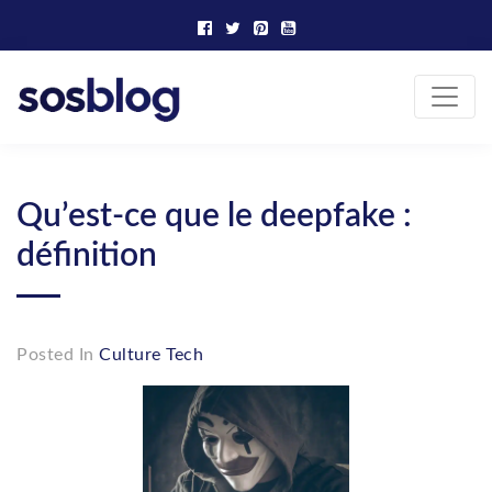
Skip
to
content
SOS Blog
Actualité et conseils marketing
Qu’est-ce que le deepfake :
définition
Posted In
Culture Tech