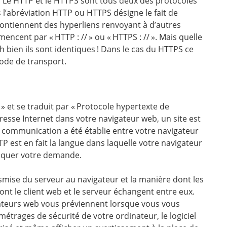
 Le HTTP et le HTTPS sont tous deux des protocoles
 l’abréviation HTTP ou HTTPS désigne le fait de
t contiennent des hyperliens renvoyant à d’autres
ncent par « HTTP : // » ou « HTTPS : // ». Mais quelle
h bien ils sont identiques ! Dans le cas du HTTPS ce
mode de transport.
 » et se traduit par « Protocole hypertexte de
resse Internet dans votre navigateur web, un site est
e communication a été établie entre votre navigateur
TP est en fait la langue dans laquelle votre navigateur
niquer votre demande.
mise du serveur au navigateur et la manière dont les
ont le client web et le serveur échangent entre eux.
gateurs web vous préviennent lorsque vous vous
étrages de sécurité de votre ordinateur, le logiciel