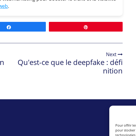
web
.
Partagez
Épingle
Next
an
Qu'est-ce que le deepfake : défi
nition
Pour offrir l
pour stocker 
technologies