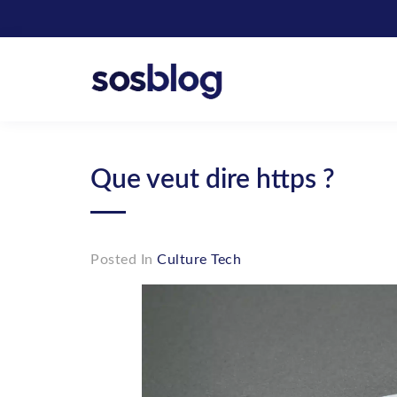
Skip
to
content
SOS Blog
Actualité et conseils marketing
Que veut dire https ?
Posted In
Culture Tech