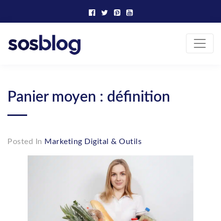
Skip
to
content
SOS Blog
Actualité et conseils marketing
Panier moyen : définition
Posted In
Marketing Digital & Outils