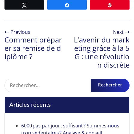
Tweetez
Partagez
Épingle
Previous
Next
Comment prépar
L'avenir du mark
er sa remise de d
eting grâce à la 5
iplôme ?
G : une révolutio
n discrète
Rechercher :
Articles récents
6000 pas par jour : suffisant ? Sommes‑nous
trop sédentaires ? Analyse & conseil