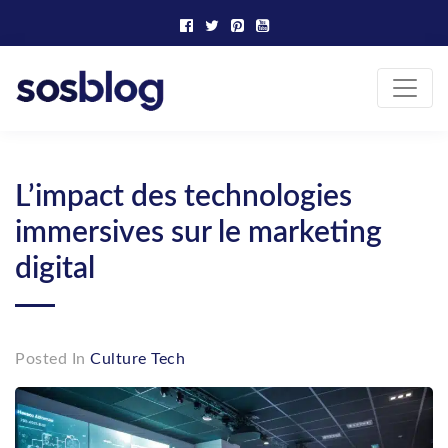
Skip
to
content
SOS Blog
Actualité et conseils marketing
L’impact des technologies
immersives sur le marketing
digital
Posted In
Culture Tech