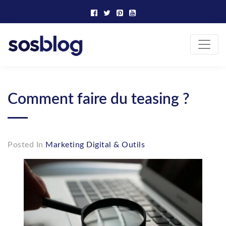
Skip
to
content
SOS Blog
Actualité et conseils marketing
Comment faire du teasing ?
Posted In
Marketing Digital & Outils