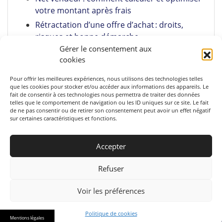
votre montant après frais
Rétractation d’une offre d’achat : droits,
risques et bonne démarche
Gérer le consentement aux
Pumpkin Spice Latte maison : recette facile +
cookies
astuces
Pour offrir les meilleures expériences, nous utilisons des technologies telles
que les cookies pour stocker et/ou accéder aux informations des appareils. Le
fait de consentir à ces technologies nous permettra de traiter des données
telles que le comportement de navigation ou les ID uniques sur ce site. Le fait
de ne pas consentir ou de retirer son consentement peut avoir un effet négatif
sur certaines caractéristiques et fonctions.
Accepter
Refuser
Voir les préférences
Politique de cookies
© 2026 SOS Blog
Mentions légales