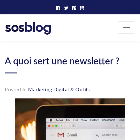
Skip
to
content
SOS Blog
Actualité et conseils marketing
A quoi sert une newsletter ?
Posted In
Marketing Digital & Outils